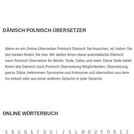
DÄNISCH POLNISCH ÜBERSETZER
Wenn es ein Online-Übersetzer Polnisch Dänisch Sie brauchen, ist, haben Sie
den besten finden Sie hier. Wir stellen Ihnen diese automatische Dänisch
nach Polnisch Übersetzer für Wörter, Texte, Sätze und mehr. Diese Seite bietet
Ihnen alle Dänisch nach Polnisch Übersetzung Möglichkeiten: Übersetzung,
ganze Sätze, bekommen Synonyme und Antonyme und übersetzen aus dem
ins virtuell oder aus einer anderen Sprache in jede Sprache
ONLINE WÖRTERBUCH
A
B
C
D
E
F
G
H
I
J
K
L
M
N
O
P
Q
R
S
T